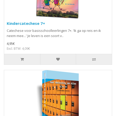
Kindercatechese 7+
Catechese voor basisschoolleerlingen 7+. 'Ik ga op reis en ik
neem mee...' Je leven is een soort v..
4,95€
Excl. BTW: 4,09€