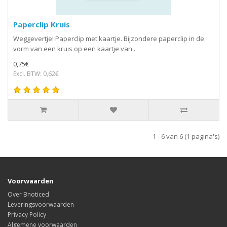
Paperclip Kruis
Weggevertje! Paperclip met kaartje. Bijzondere paperclip in de
vorm van een kruis op een kaartje van..
0,75€
Excl. BTW: 0,62€
1 - 6 van 6 (1 pagina's)
Voorwaarden
Over Bnoticed
Leveringsvoorwaarden
Privacy Policy
Algemene voorwaarden