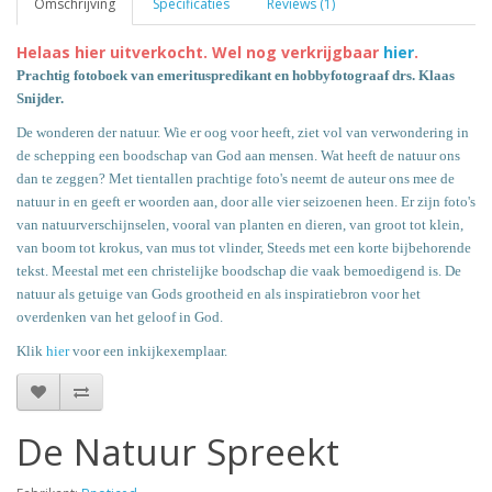
Omschrijving
Specificaties
Reviews (1)
Helaas hier uitverkocht. Wel nog verkrijgbaar
hier
.
Prachtig fotoboek van emerituspredikant en hobbyfotograaf drs. Klaas
Snijder.
De wonderen der natuur. Wie er oog voor heeft, ziet vol van verwondering in
de schepping een boodschap van God aan mensen. Wat heeft de natuur ons
dan te zeggen? Met tientallen prachtige foto's neemt de auteur ons mee de
natuur in en geeft er woorden aan, door alle vier seizoenen heen. Er zijn foto's
van natuurverschijnselen, vooral van planten en dieren, van groot tot klein,
van boom tot krokus, van mus tot vlinder, Steeds met een korte bijbehorende
tekst. Meestal met een christelijke boodschap die vaak bemoedigend is. De
natuur als getuige van Gods grootheid en als inspiratiebron voor het
overdenken van het geloof in God.
Klik
hier
voor een inkijkexemplaar.
De Natuur Spreekt