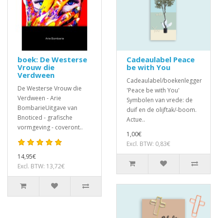
boek: De Westerse
Cadeaulabel Peace
Vrouw die
be with You
Verdween
Cadeaulabel/boekenlegger
De Westerse Vrouw die
'Peace be with You'
Verdween - Arie
Symbolen van vrede: de
BombarieUitgave van
duif en de olijftak/-boom.
Bnoticed - grafische
Actue..
vormgeving - coveront..
1,00€
Excl. BTW: 0,83€
14,95€
Excl. BTW: 13,72€