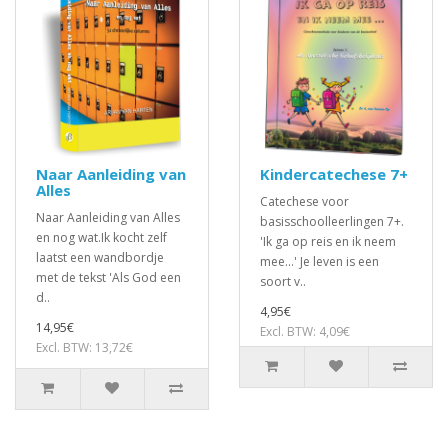
Naar Aanleiding van
Kindercatechese 7+
Alles
Catechese voor
Naar Aanleiding van Alles
basisschoolleerlingen 7+.
en nog wat.Ik kocht zelf
'Ik ga op reis en ik neem
laatst een wandbordje
mee...' Je leven is een
met de tekst 'Als God een
soort v..
d..
4,95€
14,95€
Excl. BTW: 4,09€
Excl. BTW: 13,72€