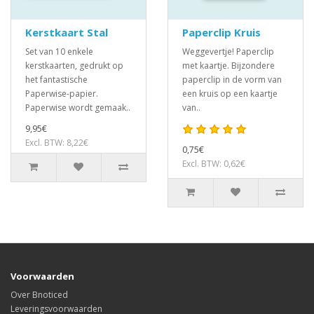
Kerstkaart Stal
Paperclip Kruis
Set van 10 enkele
Weggevertje! Paperclip
kerstkaarten, gedrukt op
met kaartje. Bijzondere
het fantastische
paperclip in de vorm van
Paperwise-papier.
een kruis op een kaartje
Paperwise wordt gemaak..
van..
9,95€
Excl. BTW: 8,22€
0,75€
Excl. BTW: 0,62€
Voorwaarden
Over Bnoticed
Leveringsvoorwaarden