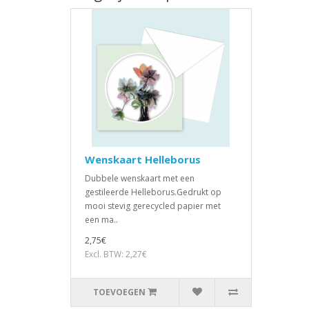
Wenskaart Helleborus
Dubbele wenskaart met een
gestileerde Helleborus.Gedrukt op
mooi stevig gerecycled papier met
een ma..
2,75€
Excl. BTW: 2,27€
TOEVOEGEN