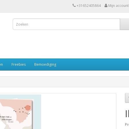
+31652405864
Mijn account
en
Freebies
Bemoediging
Pr