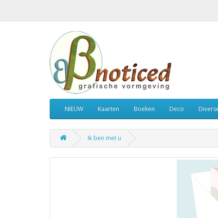
NIEUW
Kaarten
Boeken
Deco
Divers
Ik ben met u