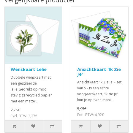
Vergelijkbare producten
Wenskaart Lelie
Ansichtkaart 'Ik Zie
Je'
Dubbele wenskaart met
Ansichtkaart 'Ik Zie Je' - set
een gestileerde
van 5 - is een echte
lelie.Gedrukt op mooi
voorjaarskaart. 'Ik zie je'
stevig gerecycled papier
kun je op twee mani..
met een matte ..
5,95€
2,75€
Excl. BTW: 4,92€
Excl. BTW: 2,27€